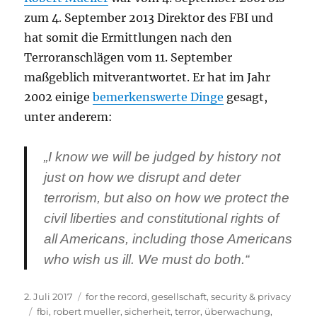
zum 4. September 2013 Direktor des FBI und
hat somit die Ermittlungen nach den
Terroranschlägen vom 11. September
maßgeblich mitverantwortet. Er hat im Jahr
2002 einige
bemerkenswerte Dinge
gesagt,
unter anderem:
„I know we will be judged by history not
just on how we disrupt and deter
terrorism, but also on how we protect the
civil liberties and constitutional rights of
all Americans, including those Americans
who wish us ill. We must do both.“
Veröffentlicht
Kategorien
2. Juli 2017
for the record
,
gesellschaft
,
security & privacy
am
Schlagwörter
fbi
,
robert mueller
,
sicherheit
,
terror
,
überwachung
,