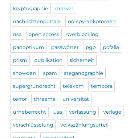
kryptographie
merkel
nachrichtenportale
no-spy-abkommen
nsa
open access
overblocking
panoptikum
passwörter
pgp
pofalla
prism
publikation
sicherheit
snowden
spam
steganographie
supergrundrecht
telekom
tempora
terror
threema
universität
urheberrecht
usa
verfassung
verlage
verschlüsselung
volkszählungsurteil
werbung
wissenschaft