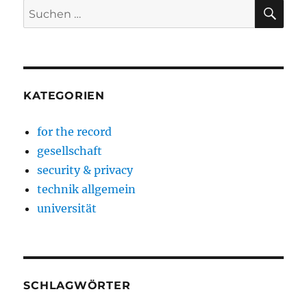
SU
Suchen
nach:
KATEGORIEN
for the record
gesellschaft
security & privacy
technik allgemein
universität
SCHLAGWÖRTER