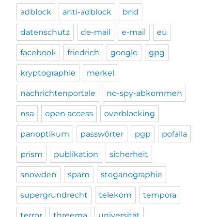
adblock
anti-adblock
bnd
datenschutz
de-mail
e-mail
eu
facebook
friedrich
google
gpg
kryptographie
merkel
nachrichtenportale
no-spy-abkommen
nsa
open access
overblocking
panoptikum
passwörter
pgp
pofalla
prism
publikation
sicherheit
snowden
spam
steganographie
supergrundrecht
telekom
tempora
terror
threema
universität