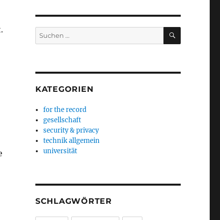
.
SUCHEN
Suchen
nach:
KATEGORIEN
for the record
gesellschaft
security & privacy
technik allgemein
universität
e
SCHLAGWÖRTER