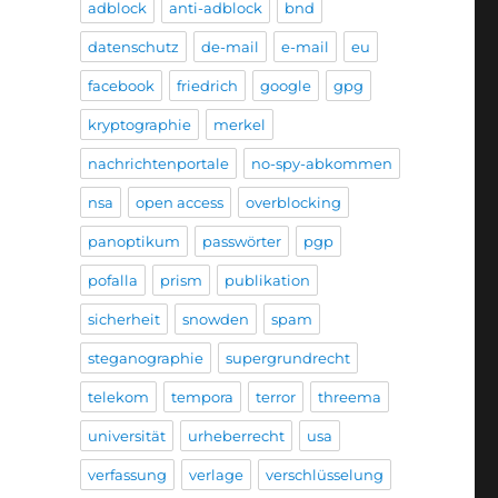
adblock
anti-adblock
bnd
datenschutz
de-mail
e-mail
eu
facebook
friedrich
google
gpg
kryptographie
merkel
nachrichtenportale
no-spy-abkommen
nsa
open access
overblocking
panoptikum
passwörter
pgp
pofalla
prism
publikation
sicherheit
snowden
spam
steganographie
supergrundrecht
telekom
tempora
terror
threema
universität
urheberrecht
usa
verfassung
verlage
verschlüsselung