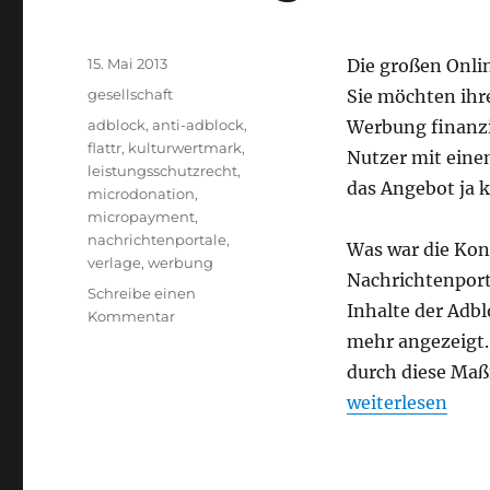
Veröffentlicht
15. Mai 2013
Die großen Onli
am
Kategorien
gesellschaft
Sie möchten ihr
Schlagwörter
adblock
,
anti-adblock
,
Werbung finanzi
flattr
,
kulturwertmark
,
Nutzer mit einem
leistungsschutzrecht
,
das Angebot ja k
microdonation
,
micropayment
,
nachrichtenportale
,
Was war die Kon
verlage
,
werbung
Nachrichtenporta
Schreibe einen
Inhalte der Adb
zu
Kommentar
Werbung
mehr angezeigt
ist
durch diese Ma
nicht
„Werbung ist ni
weiterlesen
die
Lösung!