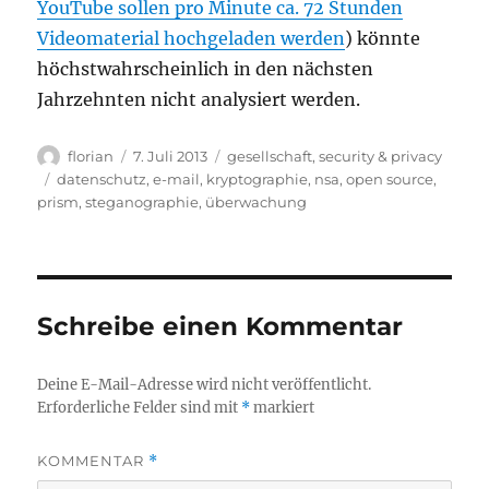
YouTube sollen pro Minute ca. 72 Stunden
Videomaterial hochgeladen werden
) könnte
höchstwahrscheinlich in den nächsten
Jahrzehnten nicht analysiert werden.
Autor
Veröffentlicht
Kategorien
florian
7. Juli 2013
gesellschaft
,
security & privacy
am
Schlagwörter
datenschutz
,
e-mail
,
kryptographie
,
nsa
,
open source
,
prism
,
steganographie
,
überwachung
Schreibe einen Kommentar
Deine E-Mail-Adresse wird nicht veröffentlicht.
Erforderliche Felder sind mit
*
markiert
KOMMENTAR
*