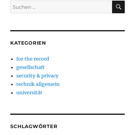
SU
Suchen
nach:
KATEGORIEN
for the record
gesellschaft
security & privacy
technik allgemein
universität
SCHLAGWÖRTER