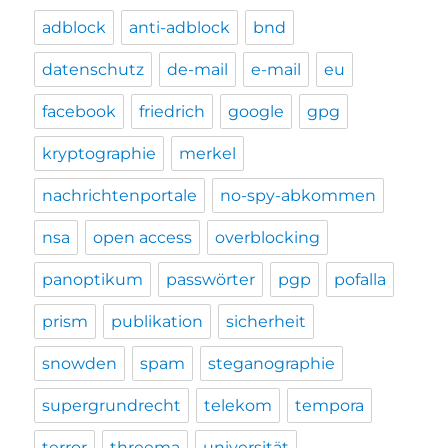
adblock
anti-adblock
bnd
datenschutz
de-mail
e-mail
eu
facebook
friedrich
google
gpg
kryptographie
merkel
nachrichtenportale
no-spy-abkommen
nsa
open access
overblocking
panoptikum
passwörter
pgp
pofalla
prism
publikation
sicherheit
snowden
spam
steganographie
supergrundrecht
telekom
tempora
terror
threema
universität