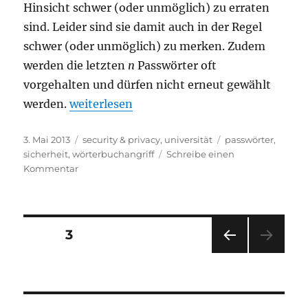
Hinsicht schwer (oder unmöglich) zu erraten
sind. Leider sind sie damit auch in der Regel
schwer (oder unmöglich) zu merken. Zudem
werden die letzten
n
Passwörter oft
vorgehalten und dürfen nicht erneut gewählt
„Die Gefahr des häufigen Passwortwechsel
werden.
weiterlesen
Veröffentlicht
Kategorien
Schlagwörter
3. Mai 2013
security & privacy
,
universität
passwörter
,
am
sicherheit
,
wörterbuchangriff
Schreibe einen
zu
Kommentar
Die
Gefahr
des
häufigen
Seitennummerierung
SEITE
3
Passwortwechsels
VOR
der
HERI
GE
Beiträge
SEIT