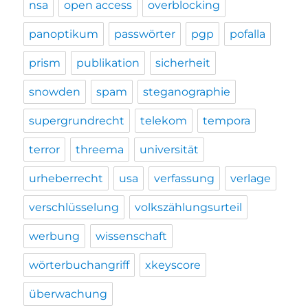
nsa
open access
overblocking
panoptikum
passwörter
pgp
pofalla
prism
publikation
sicherheit
snowden
spam
steganographie
supergrundrecht
telekom
tempora
terror
threema
universität
urheberrecht
usa
verfassung
verlage
verschlüsselung
volkszählungsurteil
werbung
wissenschaft
wörterbuchangriff
xkeyscore
überwachung