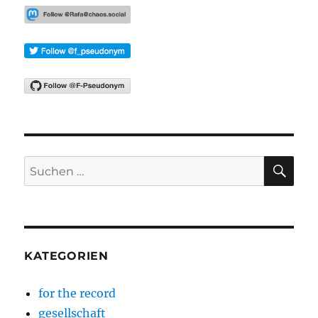
E
SU
Suchen
nach:
KATEGORIEN
for the record
gesellschaft